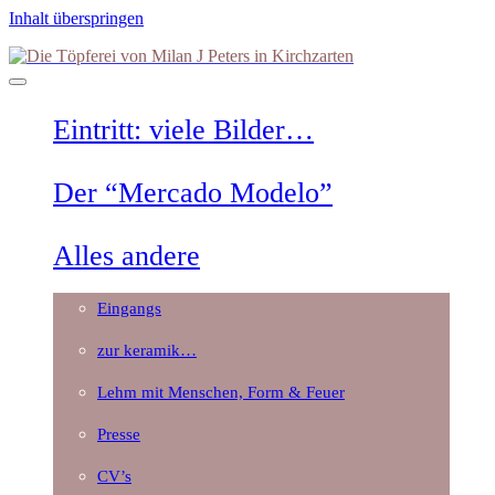
Inhalt überspringen
Die
Töpferei
von
Milan
Eintritt: viele Bilder…
J
Peters
in
Der “Mercado Modelo”
Kirchzarten
Alles andere
Eingangs
zur keramik…
Lehm mit Menschen, Form & Feuer
Presse
CV’s