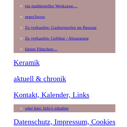
ein traditionelles Werkzeug…
seger3wow
Zu verkaufen: Gasbrennofen im Bausatz
Zu verkaufen: Gebläse / Absaugung
kleine Filmchen…
Keramik
aktuell & chronik
Kontakt, Kalender, Links
oder hier: Info’s erhalten
Datenschutz, Impressum, Cookies