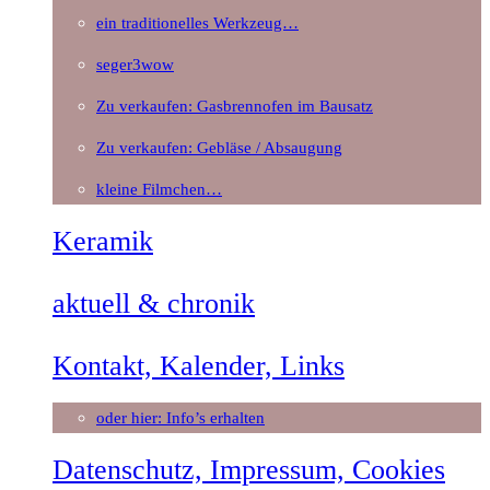
ein traditionelles Werkzeug…
seger3wow
Zu verkaufen: Gasbrennofen im Bausatz
Zu verkaufen: Gebläse / Absaugung
kleine Filmchen…
Keramik
aktuell & chronik
Kontakt, Kalender, Links
oder hier: Info’s erhalten
Datenschutz, Impressum, Cookies