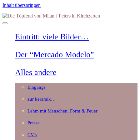
Inhalt überspringen
Die
Töpferei
von
Milan
Eintritt: viele Bilder…
J
Peters
in
Der “Mercado Modelo”
Kirchzarten
Alles andere
Eingangs
zur keramik…
Lehm mit Menschen, Form & Feuer
Presse
CV’s