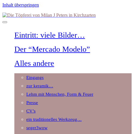
Inhalt überspringen
Die
Töpferei
von
Milan
Eintritt: viele Bilder…
J
Peters
in
Der “Mercado Modelo”
Kirchzarten
Alles andere
Eingangs
zur keramik…
Lehm mit Menschen, Form & Feuer
Presse
CV’s
ein traditionelles Werkzeug…
seger3wow