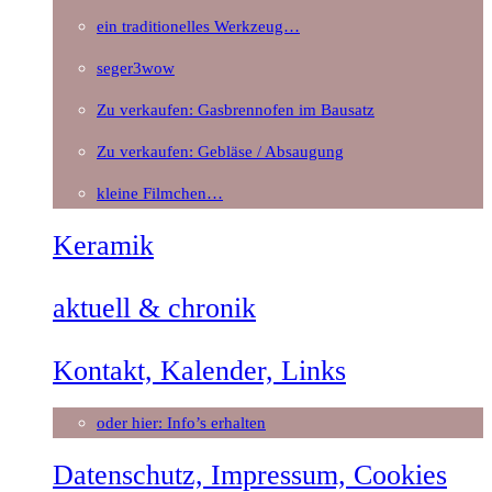
ein traditionelles Werkzeug…
seger3wow
Zu verkaufen: Gasbrennofen im Bausatz
Zu verkaufen: Gebläse / Absaugung
kleine Filmchen…
Keramik
aktuell & chronik
Kontakt, Kalender, Links
oder hier: Info’s erhalten
Datenschutz, Impressum, Cookies