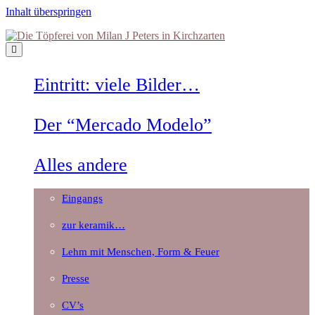
Inhalt überspringen
Die
Töpferei
von
Milan
Eintritt: viele Bilder…
J
Peters
in
Der “Mercado Modelo”
Kirchzarten
Alles andere
Eingangs
zur keramik…
Lehm mit Menschen, Form & Feuer
Presse
CV’s