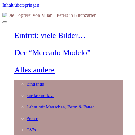
Inhalt überspringen
Die
Töpferei
von
Milan
Eintritt: viele Bilder…
J
Peters
in
Der “Mercado Modelo”
Kirchzarten
Alles andere
Eingangs
zur keramik…
Lehm mit Menschen, Form & Feuer
Presse
CV’s