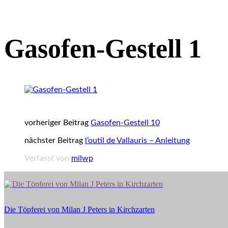
Gasofen-Gestell 1
vorheriger Beitrag
Gasofen-Gestell 10
nächster Beitrag
l’outil de Vallauris – Anleitung
Verfasst von:
milwp
Die
Töpferei
von
Die Töpferei von Milan J Peters in Kirchzarten
Milan
J