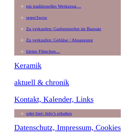
ein traditionelles Werkzeug…
seger3wow
Zu verkaufen: Gasbrennofen im Bausatz
Zu verkaufen: Gebläse / Absaugung
kleine Filmchen…
Keramik
aktuell & chronik
Kontakt, Kalender, Links
oder hier: Info’s erhalten
Datenschutz, Impressum, Cookies