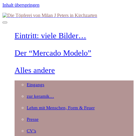
Inhalt überspringen
Die
Töpferei
von
Milan
Eintritt: viele Bilder…
J
Peters
in
Der “Mercado Modelo”
Kirchzarten
Alles andere
Eingangs
zur keramik…
Lehm mit Menschen, Form & Feuer
Presse
CV’s