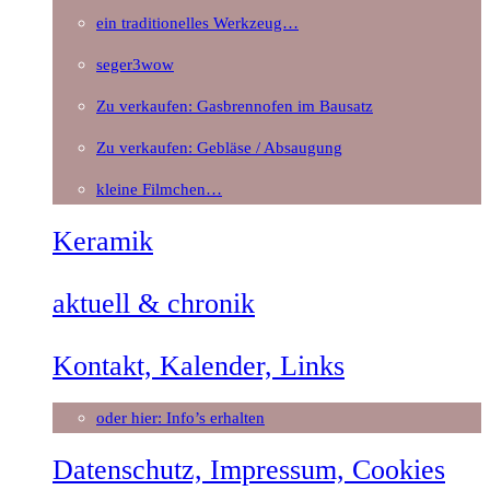
ein traditionelles Werkzeug…
seger3wow
Zu verkaufen: Gasbrennofen im Bausatz
Zu verkaufen: Gebläse / Absaugung
kleine Filmchen…
Keramik
aktuell & chronik
Kontakt, Kalender, Links
oder hier: Info’s erhalten
Datenschutz, Impressum, Cookies