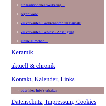
ein traditionelles Werkzeug…
seger3wow
Zu verkaufen: Gasbrennofen im Bausatz
Zu verkaufen: Gebläse / Absaugung
kleine Filmchen…
Keramik
aktuell & chronik
Kontakt, Kalender, Links
oder hier: Info’s erhalten
Datenschutz, Impressum, Cookies