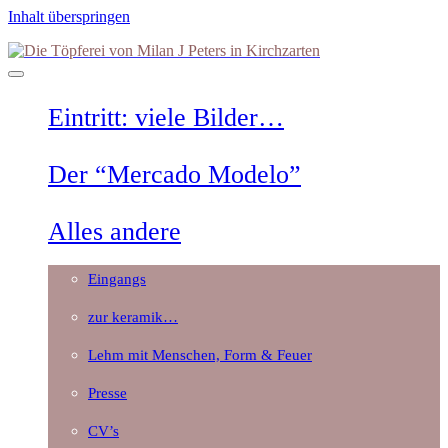
Inhalt überspringen
Die
Töpferei
von
Milan
Eintritt: viele Bilder…
J
Peters
in
Der “Mercado Modelo”
Kirchzarten
Alles andere
Eingangs
zur keramik…
Lehm mit Menschen, Form & Feuer
Presse
CV’s