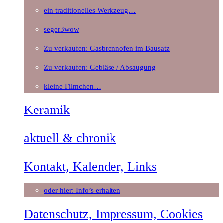
ein traditionelles Werkzeug…
seger3wow
Zu verkaufen: Gasbrennofen im Bausatz
Zu verkaufen: Gebläse / Absaugung
kleine Filmchen…
Keramik
aktuell & chronik
Kontakt, Kalender, Links
oder hier: Info’s erhalten
Datenschutz, Impressum, Cookies