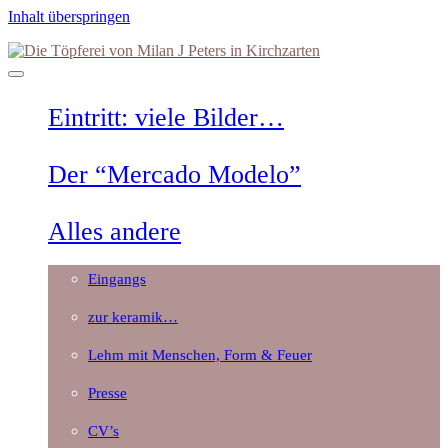
Inhalt überspringen
Die
Töpferei
von
Milan
Eintritt: viele Bilder…
J
Peters
in
Der “Mercado Modelo”
Kirchzarten
Alles andere
Eingangs
zur keramik…
Lehm mit Menschen, Form & Feuer
Presse
CV’s