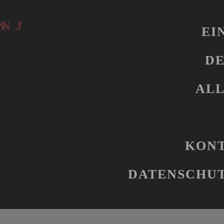
EI
D
ALL
KONT
DATENSCHUT