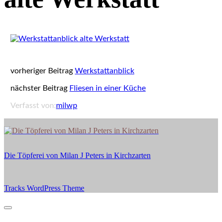
vorheriger Beitrag
Werkstattanblick
nächster Beitrag
Fliesen in einer Küche
Verfasst von:
milwp
Die
Töpferei
von
Die Töpferei von Milan J Peters in Kirchzarten
Milan
J
Peters
in
Tracks WordPress Theme
by Compete Themes.
Kirchzarten