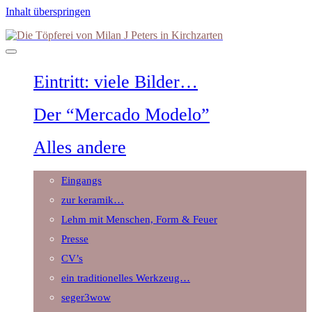
Inhalt überspringen
Die
Töpferei
von
Milan
Eintritt: viele Bilder…
J
Peters
in
Der “Mercado Modelo”
Kirchzarten
Alles andere
Eingangs
zur keramik…
Lehm mit Menschen, Form & Feuer
Presse
CV’s
ein traditionelles Werkzeug…
seger3wow