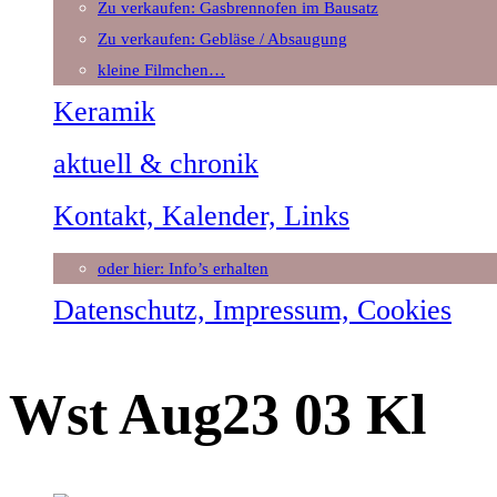
Zu verkaufen: Gasbrennofen im Bausatz
Zu verkaufen: Gebläse / Absaugung
kleine Filmchen…
Keramik
aktuell & chronik
Kontakt, Kalender, Links
oder hier: Info’s erhalten
Datenschutz, Impressum, Cookies
Wst Aug23 03 Kl