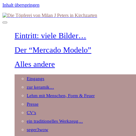
Inhalt überspringen
Die
Töpferei
von
Milan
Eintritt: viele Bilder…
J
Peters
in
Der “Mercado Modelo”
Kirchzarten
Alles andere
Eingangs
zur keramik…
Lehm mit Menschen, Form & Feuer
Presse
CV’s
ein traditionelles Werkzeug…
seger3wow