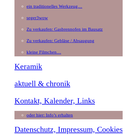
ein traditionelles Werkzeug…
seger3wow
Zu verkaufen: Gasbrennofen im Bausatz
Zu verkaufen: Gebläse / Absaugung
kleine Filmchen…
Keramik
aktuell & chronik
Kontakt, Kalender, Links
oder hier: Info’s erhalten
Datenschutz, Impressum, Cookies