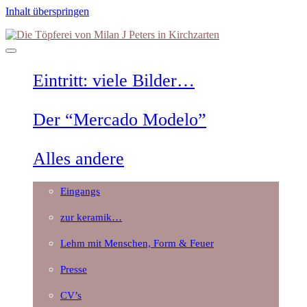
Inhalt überspringen
Die
Töpferei
von
Milan
Eintritt: viele Bilder…
J
Peters
in
Der “Mercado Modelo”
Kirchzarten
Alles andere
Eingangs
zur keramik…
Lehm mit Menschen, Form & Feuer
Presse
CV’s