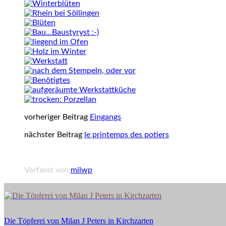
vorheriger Beitrag
Eingangs
nächster Beitrag
le printemps des potiers
Verfasst von:
milwp
Die
Töpferei
von
Die Töpferei von Milan J Peters in Kirchzarten
Milan