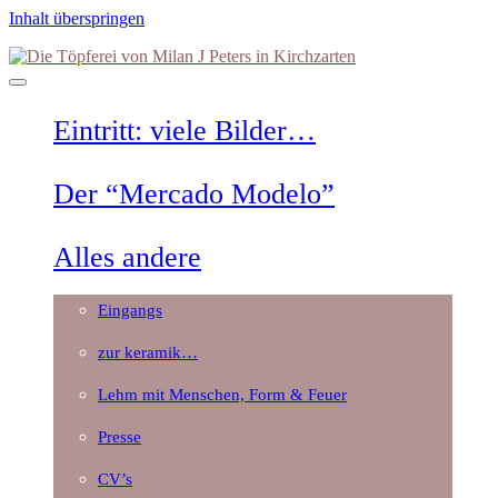
Inhalt überspringen
Die
Töpferei
von
Milan
Eintritt: viele Bilder…
J
Peters
in
Der “Mercado Modelo”
Kirchzarten
Alles andere
Eingangs
zur keramik…
Lehm mit Menschen, Form & Feuer
Presse
CV’s