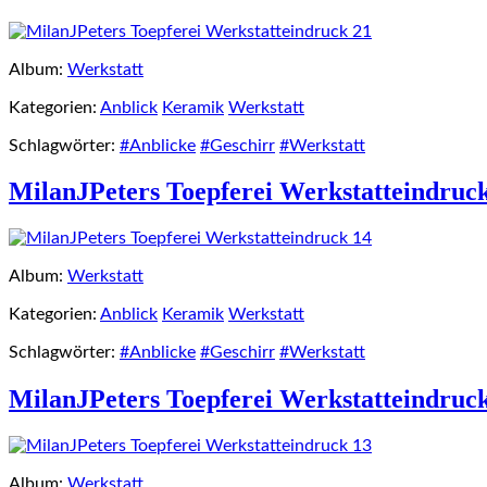
Album:
Werkstatt
Kategorien:
Anblick
Keramik
Werkstatt
Schlagwörter:
#Anblicke
#Geschirr
#Werkstatt
MilanJPeters Toepferei Werkstatteindruc
Album:
Werkstatt
Kategorien:
Anblick
Keramik
Werkstatt
Schlagwörter:
#Anblicke
#Geschirr
#Werkstatt
MilanJPeters Toepferei Werkstatteindruc
Album:
Werkstatt