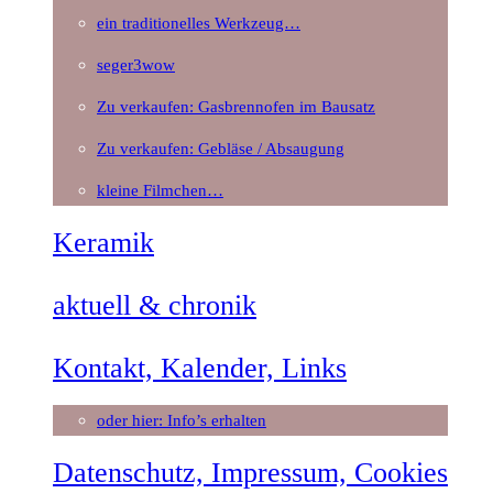
ein traditionelles Werkzeug…
seger3wow
Zu verkaufen: Gasbrennofen im Bausatz
Zu verkaufen: Gebläse / Absaugung
kleine Filmchen…
Keramik
aktuell & chronik
Kontakt, Kalender, Links
oder hier: Info’s erhalten
Datenschutz, Impressum, Cookies