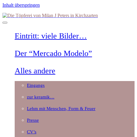
Inhalt überspringen
Die
Töpferei
von
Milan
Eintritt: viele Bilder…
J
Peters
in
Der “Mercado Modelo”
Kirchzarten
Alles andere
Eingangs
zur keramik…
Lehm mit Menschen, Form & Feuer
Presse
CV’s