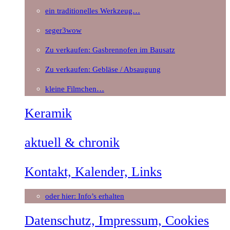
ein traditionelles Werkzeug…
seger3wow
Zu verkaufen: Gasbrennofen im Bausatz
Zu verkaufen: Gebläse / Absaugung
kleine Filmchen…
Keramik
aktuell & chronik
Kontakt, Kalender, Links
oder hier: Info’s erhalten
Datenschutz, Impressum, Cookies