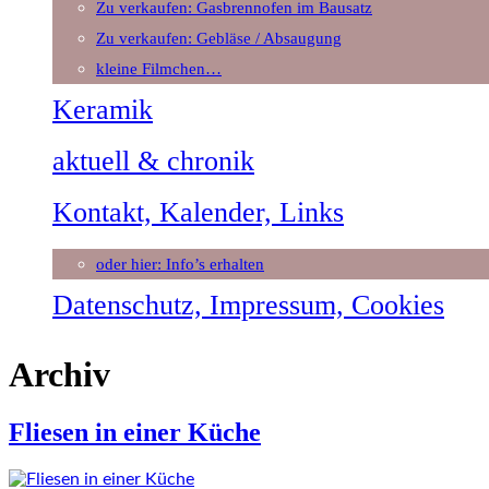
Zu verkaufen: Gasbrennofen im Bausatz
Zu verkaufen: Gebläse / Absaugung
kleine Filmchen…
Keramik
aktuell & chronik
Kontakt, Kalender, Links
oder hier: Info’s erhalten
Datenschutz, Impressum, Cookies
Archiv
Fliesen in einer Küche