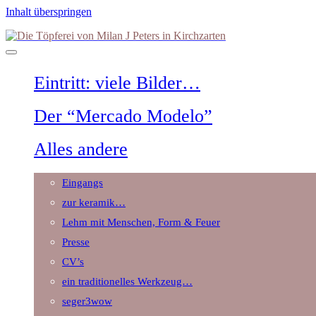
Inhalt überspringen
Die
Töpferei
von
Milan
Eintritt: viele Bilder…
J
Peters
in
Der “Mercado Modelo”
Kirchzarten
Alles andere
Eingangs
zur keramik…
Lehm mit Menschen, Form & Feuer
Presse
CV’s
ein traditionelles Werkzeug…
seger3wow