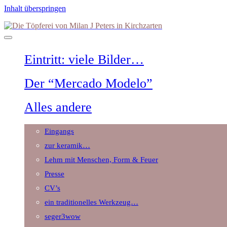
Inhalt überspringen
Die
Töpferei
von
Milan
Eintritt: viele Bilder…
J
Peters
in
Der “Mercado Modelo”
Kirchzarten
Alles andere
Eingangs
zur keramik…
Lehm mit Menschen, Form & Feuer
Presse
CV’s
ein traditionelles Werkzeug…
seger3wow