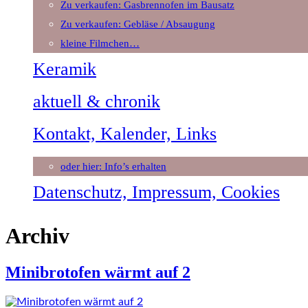
Zu verkaufen: Gasbrennofen im Bausatz
Zu verkaufen: Gebläse / Absaugung
kleine Filmchen…
Keramik
aktuell & chronik
Kontakt, Kalender, Links
oder hier: Info’s erhalten
Datenschutz, Impressum, Cookies
Archiv
Minibrotofen wärmt auf 2