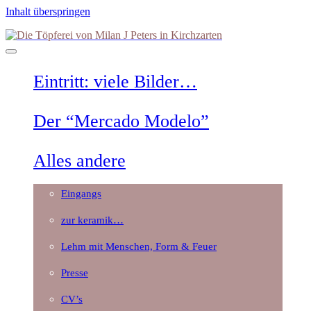
Inhalt überspringen
Die
Töpferei
von
Milan
Eintritt: viele Bilder…
J
Peters
in
Der “Mercado Modelo”
Kirchzarten
Alles andere
Eingangs
zur keramik…
Lehm mit Menschen, Form & Feuer
Presse
CV’s