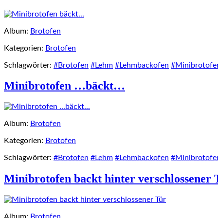
Album:
Brotofen
Kategorien:
Brotofen
Schlagwörter:
#Brotofen
#Lehm
#Lehmbackofen
#Minibrotofe
Minibrotofen …bäckt…
Album:
Brotofen
Kategorien:
Brotofen
Schlagwörter:
#Brotofen
#Lehm
#Lehmbackofen
#Minibrotofe
Minibrotofen backt hinter verschlossener 
Album:
Brotofen