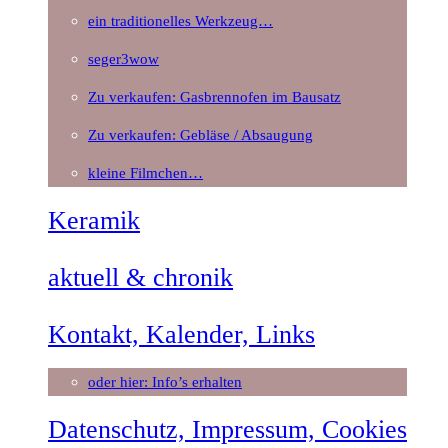
ein traditionelles Werkzeug…
seger3wow
Zu verkaufen: Gasbrennofen im Bausatz
Zu verkaufen: Gebläse / Absaugung
kleine Filmchen…
Keramik
aktuell & chronik
Kontakt, Kalender, Links
oder hier: Info’s erhalten
Datenschutz, Impressum, Cookies