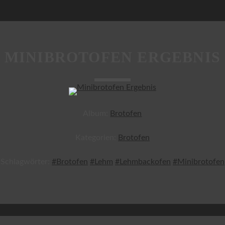
MINIBROTOFEN ERGEBNIS
Album:
Brotofen
Kategorien:
Brotofen
Schlagwörter:
#Brotofen
#Lehm
#Lehmbackofen
#Minibrotofen