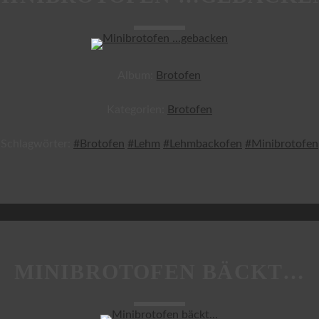
Album:
Brotofen
Kategorien:
Brotofen
Schlagwörter:
#Brotofen
#Lehm
#Lehmbackofen
#Minibrotofen
MINIBROTOFEN BÄCKT…