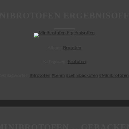
NIBROTOFEN ERGEBNISOF
Album:
Brotofen
Kategorien:
Brotofen
Schlagwörter:
#Brotofen
#Lehm
#Lehmbackofen
#Minibrotofen
MINIBROTOFEN …GEBACKE