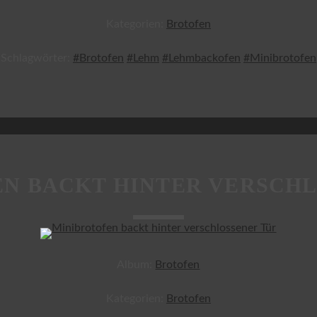
Kategorien:
Brotofen
Schlagwörter:
#Brotofen
#Lehm
#Lehmbackofen
#Minibrotofen
N BACKT HINTER VERSCH
Album:
Brotofen
Kategorien:
Brotofen