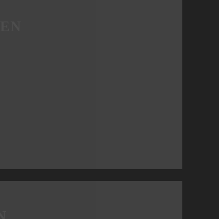
FEN
N