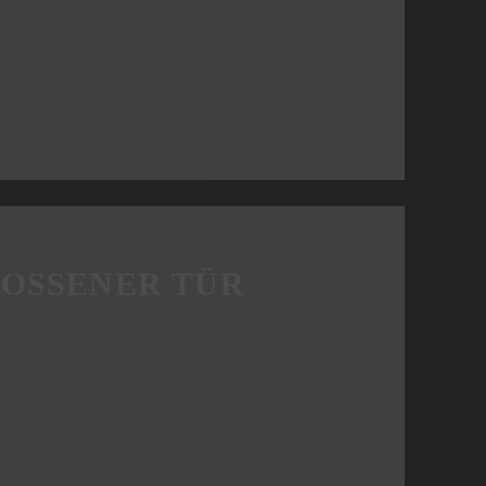
LOSSENER TÜR