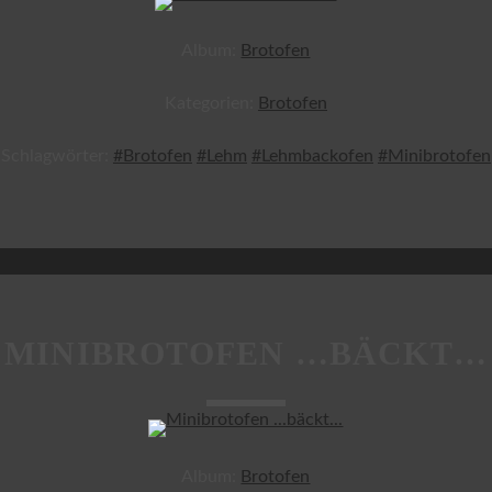
Album:
Brotofen
Kategorien:
Brotofen
Schlagwörter:
#Brotofen
#Lehm
#Lehmbackofen
#Minibrotofen
MINIBROTOFEN …BÄCKT…
Album:
Brotofen