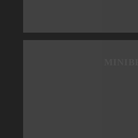
MINIB