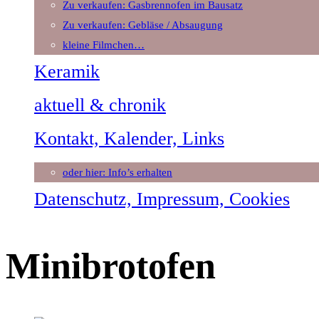
Zu verkaufen: Gasbrennofen im Bausatz
Zu verkaufen: Gebläse / Absaugung
kleine Filmchen…
Keramik
aktuell & chronik
Kontakt, Kalender, Links
oder hier: Info’s erhalten
Datenschutz, Impressum, Cookies
Minibrotofen