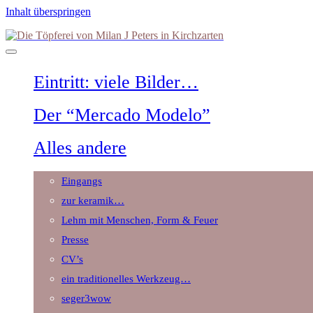
Inhalt überspringen
Die
Töpferei
von
Milan
Eintritt: viele Bilder…
J
Peters
in
Der “Mercado Modelo”
Kirchzarten
Alles andere
Eingangs
zur keramik…
Lehm mit Menschen, Form & Feuer
Presse
CV’s
ein traditionelles Werkzeug…
seger3wow